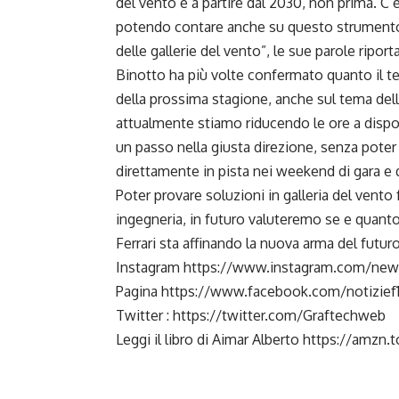
del vento è a partire dal 2030, non prima. C
potendo contare anche su questo strumento.
delle gallerie del vento”, le sue parole rip
Binotto ha più volte confermato quanto il te
della prossima stagione, anche sul tema dell
attualmente stiamo riducendo le ore a disposi
un passo nella giusta direzione, senza poter p
direttamente in pista nei weekend di gara e
Poter provare soluzioni in galleria del vento
ingegneria, in futuro valuteremo se e quanto
Ferrari sta affinando la nuova arma del futur
Instagram
https://www.instagram.com/newsf
Pagina
https://www.facebook.com/notizief
Twitter :
https://twitter.com/Graftechweb
Leggi il libro di Aimar Alberto
https://amzn.