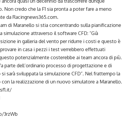
’è ancora quasi un decennio da trascorrere dunque
 Non credo che la F1 sia pronta a poter fare a meno
ortate da Racingnews365.com.
am di Maranello si stia concentrando sulla pianificazione
a simulazione attraverso il software CFD: “Già
zione in galleria del vento per ridurre i costi e questo è
rovare in casa i pezzi i test verrebbero effettuati
 questo potenzialmente costerebbe ai team ancora di più.
 fa parte dell’ordinario processo di progettazione e di
 si sarà sviluppata la simulazione CFD”. Nel frattempo la
o con la realizzazione di un nuovo simulatore a Maranello.
1.it/
1
to/3rzWb