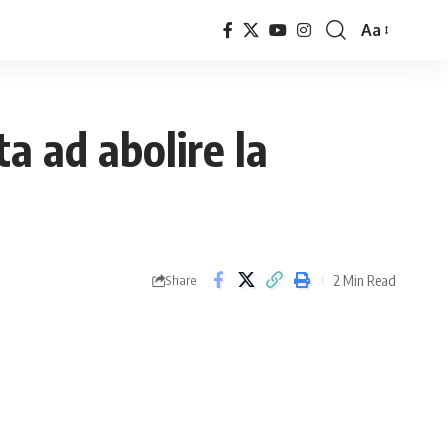
Aa
Font
Resizer
ta ad abolire la
2 Min Read
Share