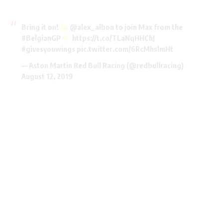
Bring it on!
@alex_albon
to join Max from the
#BelgianGP
https://t.co/TLaNqHHChJ
#givesyouwings
pic.twitter.com/6RcMhslmHt
— Aston Martin Red Bull Racing (@redbullracing)
August 12, 2019