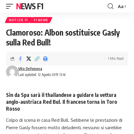
NEWS F1
Aa
Font
Resizer
NOTIZIE F1
F1 NEWS
Clamoroso: Albon sostituisce Gasly
sulla Red Bull!
1 Min Read
Vito Defonseca
Last updated: 12 Agosto 2019 13:41
Sin da Spa sarà il thailandese a guidare la vettura
anglo-austriaca Red Bul. Il francese torna in Toro
Rosso
Colpo di scena in casa Red Bull. Sebbene le prestazioni di
Pierre Gasly fossero molto deludenti, nessuno si sarebbe