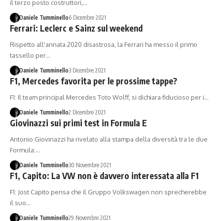
il terzo posto costruttori,…
Daniele Tumminello
6 Dicembre 2021
Ferrari: Leclerc e Sainz sul weekend
Rispetto all'annata 2020 disastrosa, la Ferrari ha messo il primo
tassello per…
Daniele Tumminello
3 Dicembre 2021
F1, Mercedes favorita per le prossime tappe?
F1: Il team principal Mercedes Toto Wolff, si dichiara fiducioso per i…
Daniele Tumminello
2 Dicembre 2021
Giovinazzi sui primi test in Formula E
Antonio Giovinazzi ha rivelato alla stampa della diversità tra le due
Formula:…
Daniele Tumminello
30 Novembre 2021
F1, Capito: La VW non è davvero interessata alla F1
F1: Jost Capito pensa che il Gruppo Volkswagen non sprecherebbe
il suo…
Daniele Tumminello
29 Novembre 2021