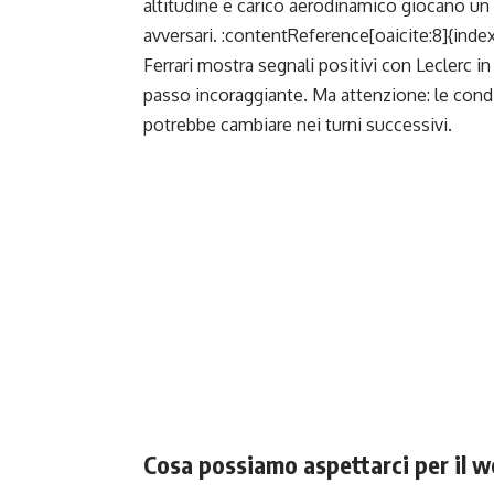
altitudine e carico aerodinamico giocano un r
avversari. :contentReference[oaicite:8]{inde
Ferrari mostra segnali positivi con Leclerc i
passo incoraggiante. Ma attenzione: le condiz
potrebbe cambiare nei turni successivi.
Cosa possiamo aspettarci per il 