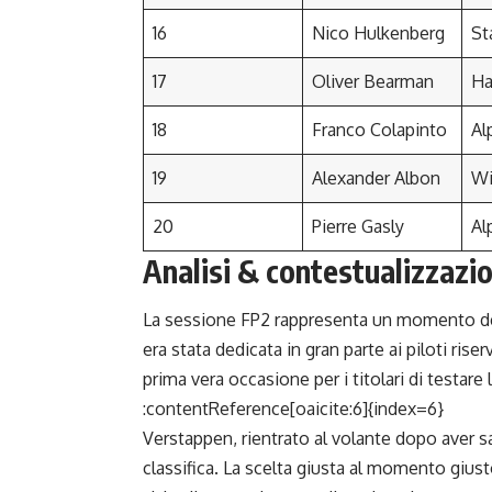
16
Nico Hulkenberg
St
17
Oliver Bearman
Ha
18
Franco Colapinto
Al
19
Alexander Albon
Wi
20
Pierre Gasly
Al
Analisi & contestualizzazi
La sessione FP2 rappresenta un momento deci
era stata dedicata in gran parte ai piloti ris
prima vera occasione per i titolari di testare
:contentReference[oaicite:6]{index=6}
Verstappen, rientrato al volante dopo aver s
classifica. La scelta giusta al momento gius