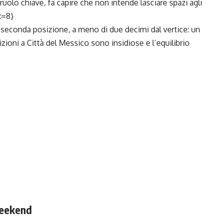
uolo chiave, fa capire che non intende lasciare spazi agli
x=8}
n seconda posizione, a meno di due decimi dal vertice: un
ioni a Città del Messico sono insidiose e l’equilibrio
weekend