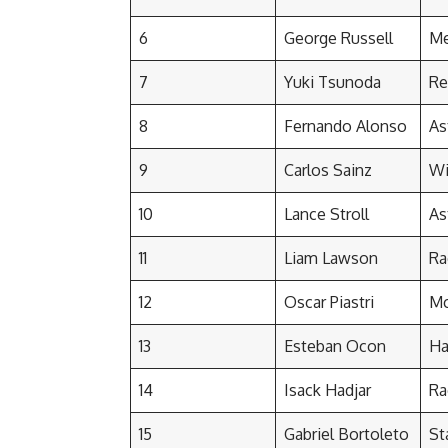
6
George Russell
Me
7
Yuki Tsunoda
Re
8
Fernando Alonso
As
9
Carlos Sainz
Wi
10
Lance Stroll
As
11
Liam Lawson
Ra
12
Oscar Piastri
Mc
13
Esteban Ocon
Ha
14
Isack Hadjar
Ra
15
Gabriel Bortoleto
St