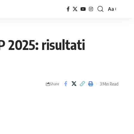
Aa
Font
Resizer
 2025: risultati
3 Min Read
Share