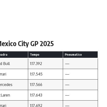
Mexico City GP 2025
uadra
Tempo
Pneumatico
d Bull
1:17.392
—
rrari
1:17.545
—
rcedes
1:17.566
—
Laren
1:17.643
—
rrari
1:17.692
—