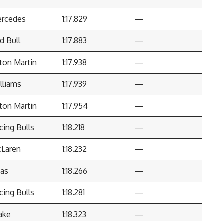
rcedes
1:17.829
—
d Bull
1:17.883
—
ton Martin
1:17.938
—
lliams
1:17.939
—
ton Martin
1:17.954
—
cing Bulls
1:18.218
—
Laren
1:18.232
—
as
1:18.266
—
cing Bulls
1:18.281
—
ake
1:18.323
—