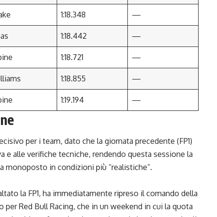
ake
1:18.348
—
as
1:18.442
—
pine
1:18.721
—
lliams
1:18.855
—
pine
1:19.194
—
one
sivo per i team, dato che la giornata precedente (FP1)
erva e alle verifiche tecniche, rendendo questa sessione la
 la monoposto in condizioni più “realistiche”.
altato la FP1, ha immediatamente ripreso il comando della
to per Red Bull Racing, che in un weekend in cui la quota