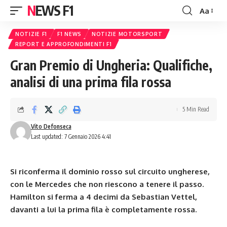
NEWS F1
Aa
Font
Resizer
NOTIZIE F1
F1 NEWS
NOTIZIE MOTORSPORT
REPORT E APPROFONDIMENTI F1
Gran Premio di Ungheria: Qualifiche,
analisi di una prima fila rossa
5 Min Read
Vito Defonseca
Last updated: 7 Gennaio 2026 4:41
Si riconferma il dominio rosso sul circuito ungherese,
con le Mercedes che non riescono a tenere il passo.
Hamilton si ferma a 4 decimi da Sebastian Vettel,
davanti a lui la prima fila è completamente rossa.