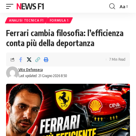
NEWS F1
Aa
Font
Resizer
ANALISI TECNICA F1
FORMULA 1
Ferrari cambia filosofia: l’efficienza
conta più della deportanza
7 Min Read
Vito Defonseca
Last updated: 21 Giugno 2026 8:50