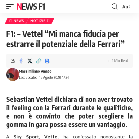
NEWS F1
Aa
Font
Resizer
F1 NEWS
NOTIZIE F1
F1: – Vettel “Mi manca fiducia per
estrarre il potenziale della Ferrari”
1 Min Read
Massimiliano Amato
Last updated: 15 Agosto 2020 17:24
Sebastian Vettel dichiara di non aver trovato
il feeling con la Ferrari durante le qualifiche,
e non è convinto che poter scegliere la
gomma in gara possa essere un vantaggio.
A
Sky Sport
,
Vettel
ha confessato nonostante la