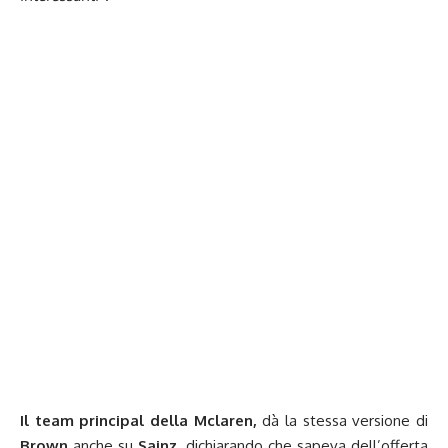
Il team principal della Mclaren,
dà la stessa versione di
Brown
anche su
Sainz
, dichiarando che sapeva dell’offerta