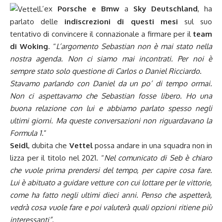
L’ex
Porsche e Bmw
a
Sky Deutschland
, ha
parlato delle
indiscrezioni di questi mesi
sul suo
tentativo di convincere il connazionale a firmare per il
team
di Woking
. “
L’argomento Sebastian non è mai stato nella
nostra agenda. Non ci siamo mai incontrati. Per noi è
sempre stato solo questione di Carlos o Daniel Ricciardo
.
Stavamo parlando con Daniel da un po’ di tempo ormai.
Non ci aspettavamo che Sebastian fosse libero. Ho una
buona relazione con lui e abbiamo parlato spesso negli
ultimi giorni. Ma queste conversazioni non riguardavano la
Formula 1
.”
Seidl
, dubita che
Vettel
possa andare in una squadra non in
lizza per il titolo nel 2021. “
Nel comunicato di Seb è chiaro
che vuole prima prendersi del tempo, per capire cosa fare.
Lui è abituato a guidare vetture con cui lottare per le vittorie,
come ha fatto negli ultimi dieci anni. Penso che aspetterà,
vedrà cosa vuole fare e poi valuterà quali opzioni ritiene più
interessanti”
.