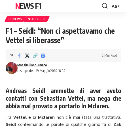
NEWS F1
Aa
Font
Resizer
F1 NEWS
NOTIZIE F1
F1 – Seidl: “Non ci aspettavamo che
Vettel si liberasse”
2 Min Read
Massimiliano Amato
Last updated: 19 Maggio 2020 18:04
Andreas Seidl ammette di aver avuto
contatti con Sebastian Vettel, ma nega che
abbia mai provato a portarlo in Mclaren.
Fra
Vettel
e la
Mclaren
non c’è mai stata una trattativa.
Seidl
confermando le parole di qualche giorno fa di
Zak