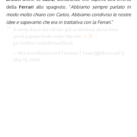
della
Ferrari
allo spagnolo. “
Abbiamo sempre parlato in
modo molto chiaro con Carlos. Abbiamo condiviso le nostre
idee e sapevamo che era in trattativa con la Ferrari
.”
A sunny day in the UK has got us thinking about how
good papaya looks under the sun.
pic.twitter.com/dUrwafDaa9
— McLaren Mastercard Formula 1 Team (@McLarenF1)
May 19, 2020