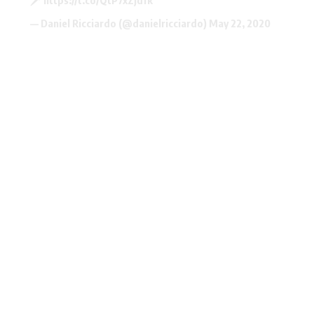
🗡
https://t.co/QtP7xZjdfk
— Daniel Ricciardo (@danielricciardo)
May 22, 2020