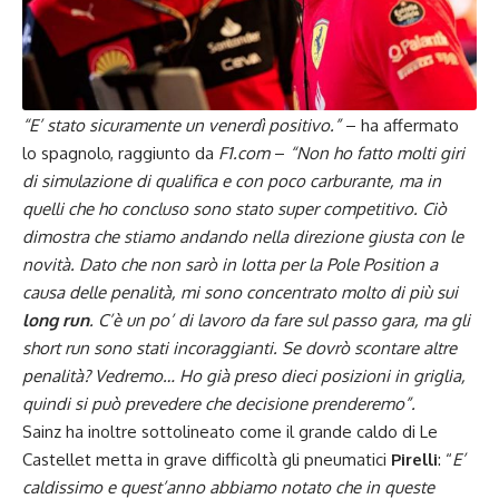
“E’ stato sicuramente un venerdì positivo.”
– ha affermato
lo spagnolo, raggiunto da
F1.com
–
“Non ho fatto molti giri
di simulazione di qualifica e con poco carburante, ma in
quelli che ho concluso sono stato super competitivo. Ciò
dimostra che stiamo andando nella direzione giusta con le
novità. Dato che non sarò in lotta per la Pole Position a
causa delle penalità, mi sono concentrato molto di più sui
long run
. C’è un po’ di lavoro da fare sul passo gara, ma gli
short run sono stati incoraggianti. Se dovrò scontare altre
penalità? Vedremo… Ho già preso dieci posizioni in griglia,
quindi si può prevedere che decisione prenderemo”.
Sainz
ha inoltre sottolineato come il grande caldo di Le
Castellet metta in grave difficoltà gli pneumatici
Pirelli
: “
E’
caldissimo e quest’anno abbiamo notato che in queste