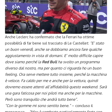
Anche Leclerc
ha confermato
che la Ferrari ha ottime
possibilità di far bene sul tracciato di Le Castellet:
“E’ stato
un buon venerdì, anche se dobbiamo ancora fare qualche
aggiustamento in vista di domani. E’ molto difficile capire
dove siamo perché la
Red Bull
ha svolto un programma
diverso dal nostro, ma per quanto ci riguarda ho un buon
feeling. Ora serve mettere tutto insieme, perché la macchina
è veloce. Fa caldo per me e anche per la vettura, quindi
dovremo essere attenti all’affidabilità questo weekend. Sarà
una gara faticosa per noi piloti ma anche per le macchine.
Però sono tranquillo che andrà tutto bene”.
“Con le gomme mi sono sentito bene.”
– concluso il
monegasco –
“Max è sembrato particolarmente forte con