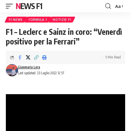
NEWS F1
Aa
Font
Resizer
F1 NEWS
FORMULA 1
NOTIZIE F1
F1 – Leclerc e Sainz in coro: “Venerdì
positivo per la Ferrari”
5 Min Read
Gianmaria Lera
Last updated: 23 Luglio 2022 12:57