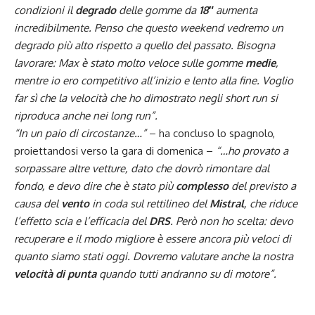
condizioni il
degrado
delle gomme da
18″
aumenta
incredibilmente. Penso che questo weekend vedremo un
degrado più alto rispetto a quello del passato. Bisogna
lavorare: Max è stato molto veloce sulle gomme
medie
,
mentre io ero competitivo all’inizio e lento alla fine. Voglio
far sì che la velocità che ho dimostrato negli short run si
riproduca anche nei long run”.
“In un paio di circostanze…”
– ha concluso lo spagnolo,
proiettandosi verso la gara di domenica –
“…ho provato a
sorpassare altre vetture, dato che dovrò rimontare dal
fondo, e devo dire che è stato più
complesso
del previsto a
causa del
vento
in coda sul rettilineo del
Mistral
,
che riduce
l’effetto scia e l’efficacia del
DRS
. Però non ho scelta: devo
recuperare e il modo migliore è essere ancora più veloci di
quanto siamo stati oggi. Dovremo valutare anche la nostra
velocità di punta
quando tutti andranno su di motore”.