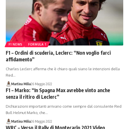
F1 NEWS
FORMULA 1
F1 – Ordini di scuderia, Leclerc: “Non voglio farci
affidamento”
Charles Leclerc afferma che è chiaro quali siano le intenzioni della
Red…
Martina Milia
26 Maggio 2022
F1 – Marko: “In Spagna Max avrebbe vinto anche
senza il ritiro di Leclerc”
Dichiarazioni importanti arrivano come sempre dal consulente Red
Bull Helmut Marko, che…
Martina Milia
26 Maggio 2022
WRC – Verso il Rally di Montecarlo 2021 Video