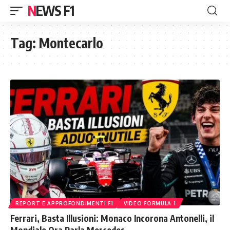
NEWS F1
Tag:
Montecarlo
REPORT E APPROFONDIMENTI F1
VIDEO FORMULA 1
Ferrari, Basta Illusioni: Monaco Incorona Antonelli, il
Mondiale Ora Parla Mercedes