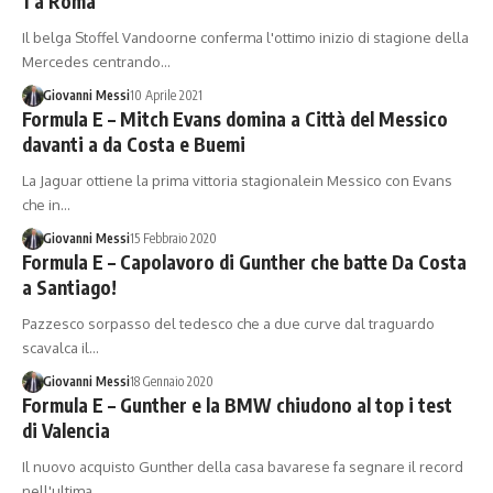
1 a Roma
Il belga Stoffel Vandoorne conferma l'ottimo inizio di stagione della
Mercedes centrando…
Giovanni Messi
10 Aprile 2021
Formula E – Mitch Evans domina a Città del Messico
davanti a da Costa e Buemi
La Jaguar ottiene la prima vittoria stagionalein Messico con Evans
che in…
Giovanni Messi
15 Febbraio 2020
Formula E – Capolavoro di Gunther che batte Da Costa
a Santiago!
Pazzesco sorpasso del tedesco che a due curve dal traguardo
scavalca il…
Giovanni Messi
18 Gennaio 2020
Formula E – Gunther e la BMW chiudono al top i test
di Valencia
Il nuovo acquisto Gunther della casa bavarese fa segnare il record
nell'ultima…