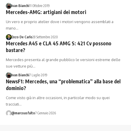
Ivan Bianchi
11 Ottobre 2019
Mercedes-AMG: artigiani dei motori
Un vero e proprio atelier dove i motori vengono assemblati a
mano…
Enzo De Carlo
28 Settembre 2020
Mercedes A45 e CLA 45 AMG S: 421 Cv possono
bastare?
Mercedes presenta al grande pubblico le versioni estreme delle
sue vetture più…
Ivan Bianchi
7 Luglio 2019
NewsF1: Mercedes, una “problematica” alla base del
dominio?
Come visto già in altre occasioni, in particolar modo su quei
tracciati…
@marcoasfalto
7 Gennaio 2026