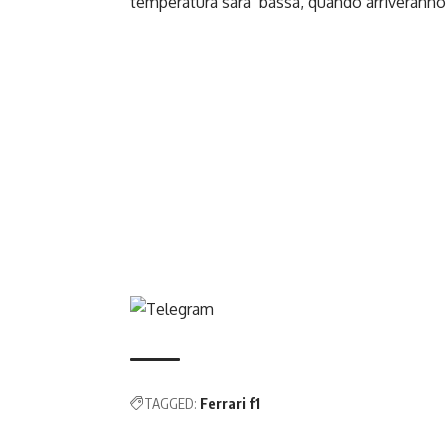
temperatura sara’ bassa, quando arriveranno 
TAGGED:
Ferrari f1