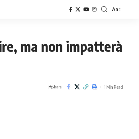
Aa
Font
Resizer
ire, ma non impatterà
1 Min Read
Share