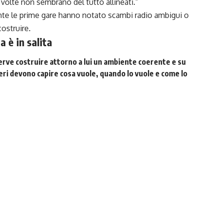
 volte non sembrano del tutto allineati.”
ante le prime gare hanno notato scambi radio ambigui o
ostruire.
 è in salita
erve costruire attorno a lui un ambiente coerente e su
eri devono capire
cosa vuole
,
quando lo vuole
e
come lo