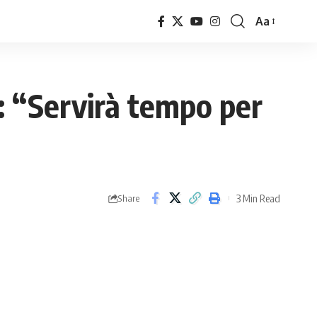
Aa
Font
Resizer
o: “Servirà tempo per
3 Min Read
Share