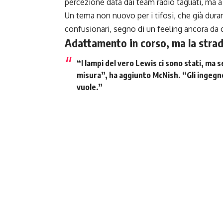
percezione data dai team radio tagliati, ma a
Un tema non nuovo per i tifosi, che già dur
confusionari, segno di un feeling ancora da c
Adattamento in corso, ma la strada
“
I lampi del vero Lewis ci sono stati
, ma s
misura”, ha aggiunto McNish. “Gli ingegn
vuole
.”