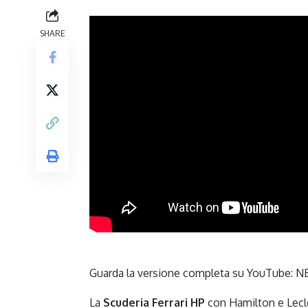
SHARE
Guarda la versione completa su YouTube:
NE
La
Scuderia Ferrari HP
con Hamilton e Lecl