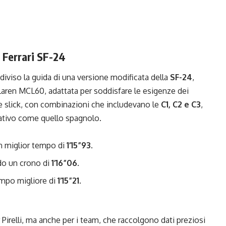
a Ferrari SF-24
iviso la guida di una versione modificata della
SF-24
,
Laren MCL60, adattata per soddisfare le esigenze dei
ole slick, con combinazioni che includevano le
C1, C2 e C3
,
nativo come quello spagnolo.
n miglior tempo di
1’15”93
.
ndo un crono di
1’16”06
.
mpo migliore di
1’15”21
.
irelli, ma anche per i team, che raccolgono dati preziosi