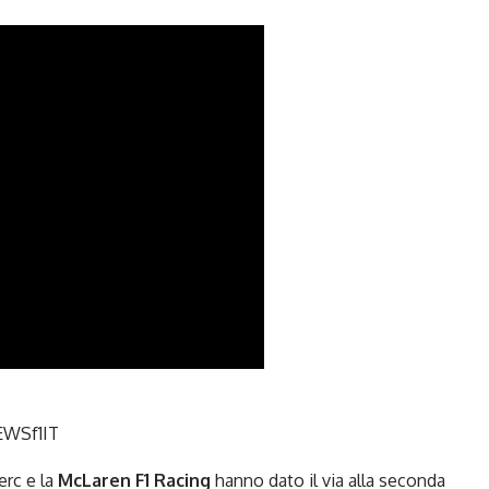
WSf1IT
erc e la
McLaren F1 Racing
hanno dato il via alla seconda