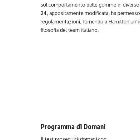
sul comportamento delle gomme in diverse c
24
, appositamente modificata, ha permesso d
regolamentazioni, fornendo a Hamilton un’im
filosofia del team italiano.
Programma di Domani
Il test proseguirà domani con: