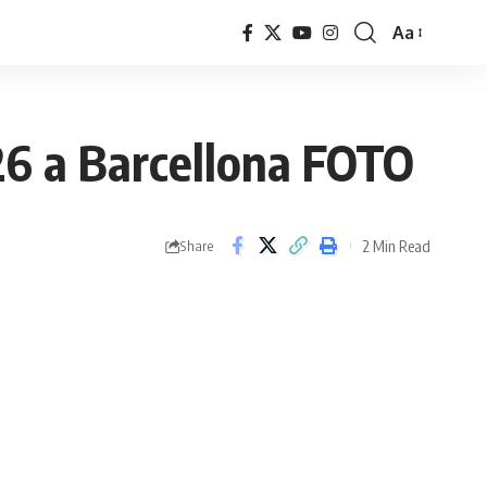
Aa
Font
Resizer
026 a Barcellona FOTO
2 Min Read
Share