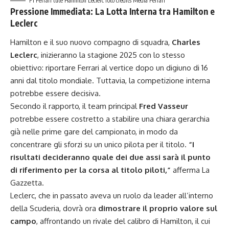
F1 Ferrari tute Hamilton Leclerc foto credits Media Ferrari
Pressione Immediata: La Lotta Interna tra Hamilton e
Leclerc
Hamilton e il suo nuovo compagno di squadra,
Charles
Leclerc
, inizieranno la stagione 2025 con lo stesso
obiettivo: riportare Ferrari al vertice dopo un digiuno di 16
anni dal titolo mondiale. Tuttavia, la competizione interna
potrebbe essere decisiva.
Secondo il rapporto, il team principal
Fred Vasseur
potrebbe essere costretto a stabilire una chiara gerarchia
già nelle prime gare del campionato, in modo da
concentrare gli sforzi su un unico pilota per il titolo.
“I
risultati decideranno quale dei due assi sarà il punto
di riferimento per la corsa al titolo piloti,”
afferma La
Gazzetta.
Leclerc, che in passato aveva un ruolo da leader all’interno
della Scuderia, dovrà ora
dimostrare il proprio valore sul
campo
, affrontando un rivale del calibro di Hamilton, il cui