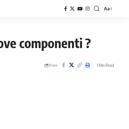
Aa
Font
Resizer
nuove componenti ?
1 Min Read
Share