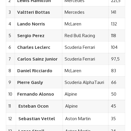
2
Lewis Hamilton
Mercedes
221,5
3
Valtteri Bottas
Mercedes
141
4
Lando Norris
McLaren
132
5
Sergio Perez
Red Bull Racing
118
6
Charles Leclerc
Scuderia Ferrari
104
7
Carlos Sainz Junior
Scuderia Ferrari
97,5
8
Daniel Ricciardo
McLaren
83
9
Pierre Gasly
Scuderia AlphaTauri
66
10
Fernando Alonso
Alpine
50
11
Esteban Ocon
Alpine
45
12
Sebastian Vettel
Aston Martin
35