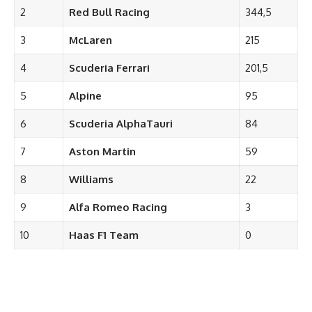
2
Red Bull Racing
344,5
3
McLaren
215
4
Scuderia Ferrari
201,5
5
Alpine
95
6
Scuderia AlphaTauri
84
7
Aston Martin
59
8
Williams
22
9
Alfa Romeo Racing
3
10
Haas F1 Team
0