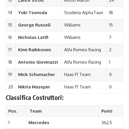
13
Lance Stroll
Aston Martin
24
14
Yuki Tsunoda
Scuderia AlphaTauri
18
15
George Russell
Williams
15
16
Nicholas Latifi
Williams
7
17
Kimi Raikkonen
Alfa Romeo Racing
2
18
Antonio Giovinazzi
Alfa Romeo Racing
1
19
Mick Schumacher
Haas F1 Team
0
20
Nikita Mazepin
Haas F1 Team
0
Classifica Costruttori:
Pos.
Team
Punti
1
Mercedes
362,5