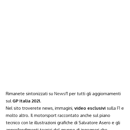
Rimanete sintonizzati su
Newsf1
per tutti gli aggiornamenti
sul
GP Italia 2021.
Nel sito troverete news, immagini,
video esclusivi
sulla
F1
e
molto altro. Il motorsport raccontato anche sul piano
tecnico con le illustrazioni grafiche di Salvatore Asero e gli
approfondimenti tecnici del gruppo di ingegneri che