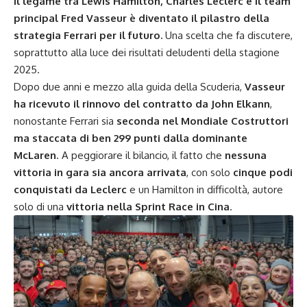
Il legame tra Lewis Hamilton, Charles Leclerc e il team
principal Fred Vasseur è diventato il pilastro della
strategia Ferrari per il futuro.
Una scelta che fa discutere,
soprattutto alla luce dei risultati deludenti della stagione
2025.
Dopo due anni e mezzo alla guida della Scuderia,
Vasseur
ha ricevuto il rinnovo del contratto da John Elkann
,
nonostante Ferrari sia
seconda nel Mondiale Costruttori
ma staccata di ben 299 punti dalla dominante
McLaren
. A peggiorare il bilancio, il fatto che
nessuna
vittoria in gara sia ancora arrivata
, con solo
cinque podi
conquistati da Leclerc
e un Hamilton in difficoltà, autore
solo di una
vittoria nella Sprint Race in Cina
.