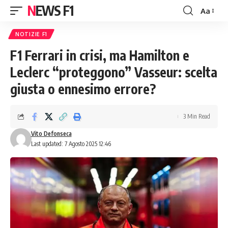
NEWS F1
Aa
Font
Resizer
NOTIZIE F1
F1 Ferrari in crisi, ma Hamilton e
Leclerc “proteggono” Vasseur: scelta
giusta o ennesimo errore?
3 Min Read
Vito Defonseca
Last updated: 7 Agosto 2025 12:46