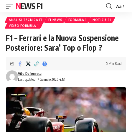
NEWS F1
Aa
Font
Resizer
ANALISI TECNICA F1
F1 NEWS
FORMULA 1
NOTIZIE F1
VIDEO FORMULA 1
F1 – Ferrari e la Nuova Sospensione
Posteriore: Sara’ Top o Flop ?
5 Min Read
Vito Defonseca
Last updated: 7 Gennaio 2026 4:13