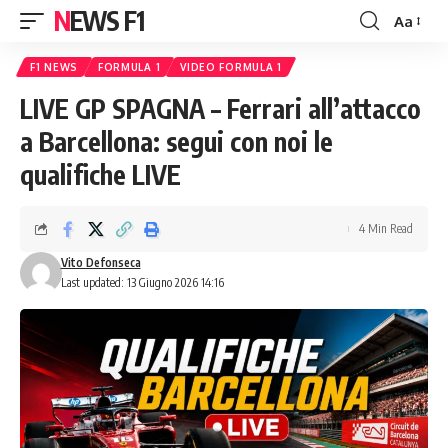
NEWS F1
Aa
Font
Resizer
F1 NEWS
FORMULA 1
VIDEO FORMULA 1
LIVE GP SPAGNA – Ferrari all’attacco
a Barcellona: segui con noi le
qualifiche LIVE
4 Min Read
Vito Defonseca
Last updated: 13 Giugno 2026 14:16