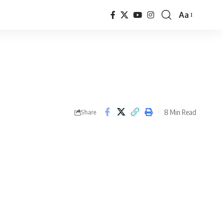
Aa
Font
Resizer
8 Min Read
Share