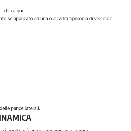
clicca qui
e se applicato ad una o all’altra tipologia di veicolo?
elle pance laterali.
DINAMICA
ia è molto più estesa per arrivare a coprire