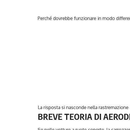
Perché dovrebbe funzionare in modo different
La risposta si nasconde nella rastremazione d
BREVE TEORIA DI AERO
Se nelle vetture a ruote coperte, la carrozzer