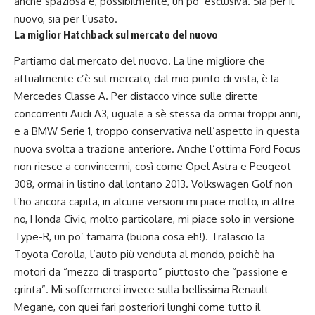
anche spaziosa e, possibilmente, un po’ esclusiva. Sia per il
nuovo, sia per l’usato.
La miglior Hatchback sul mercato del nuovo
Partiamo dal mercato del nuovo. La line migliore che
attualmente c’è sul mercato, dal mio punto di vista, è la
Mercedes Classe A. Per distacco vince sulle dirette
concorrenti Audi A3, uguale a sè stessa da ormai troppi anni,
e a BMW Serie 1, troppo conservativa nell’aspetto in questa
nuova svolta a trazione anteriore. Anche l’ottima Ford Focus
non riesce a convincermi, così come Opel Astra e Peugeot
308, ormai in listino dal lontano 2013. Volkswagen Golf non
l’ho ancora capita, in alcune versioni mi piace molto, in altre
no, Honda Civic, molto particolare, mi piace solo in versione
Type-R, un po’ tamarra (buona cosa eh!). Tralascio la
Toyota Corolla, l’auto più venduta al mondo, poichè ha
motori da “mezzo di trasporto” piuttosto che “passione e
grinta”. Mi soffermerei invece sulla bellissima Renault
Megane, con quei fari posteriori lunghi come tutto il