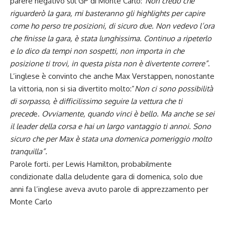
parere negativo sul GP di Monte Carlo:”
Non credo che
riguarderò la gara, mi basteranno gli highlights per capire
come ho perso tre posizioni, di sicuro due. Non vedevo l’ora
che finisse la gara, è stata lunghissima. Continuo a ripeterlo
e lo dico da tempi non sospetti, non importa in che
posizione ti trovi, in questa pista non è divertente correre”
.
L’inglese è convinto che anche
Max Verstappen
, nonostante
la vittoria, non si sia divertito molto:”
Non ci sono possibilità
di sorpasso, è difficilissimo seguire la vettura che ti
preced
e.
Ovviamente, quando vinci è bello. Ma anche se sei
il leader della corsa e hai un largo vantaggio ti annoi. Sono
sicuro che per Max è stata una domenica pomeriggio molto
tranquilla”.
Parole forti. per Lewis Hamilton, probabilmente
condizionate dalla deludente gara di domenica, solo due
anni fa l’inglese aveva avuto parole di apprezzamento per
Monte Carlo