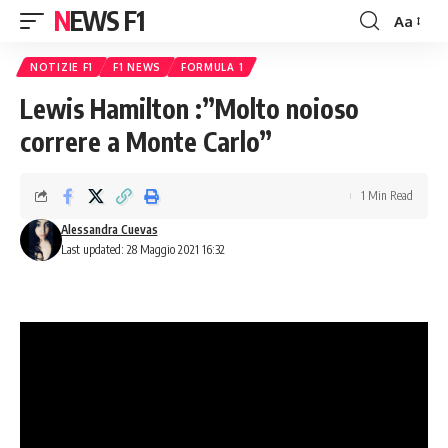
NEWS F1
Aa
Font
Resizer
NOTIZIE F1
F1 NEWS
FORMULA 1
Lewis Hamilton :”Molto noioso
correre a Monte Carlo”
1 Min Read
Alessandra Cuevas
Last updated: 28 Maggio 2021 16:32