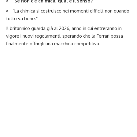
“
Se non c’è chimica, qual è il senso?
”
“La chimica si costruisce nei momenti difficili, non quando
tutto va bene.”
Il britannico guarda già al 2026, anno in cui entreranno in
vigore i nuovi regolamenti, sperando che la Ferrari possa
finalmente offrirgli una macchina competitiva.