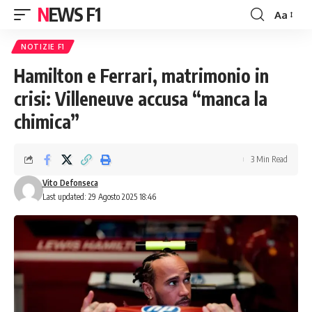
NEWS F1
Aa
Font
Resizer
NOTIZIE F1
Hamilton e Ferrari, matrimonio in
crisi: Villeneuve accusa “manca la
chimica”
3 Min Read
Vito Defonseca
Last updated: 29 Agosto 2025 18:46