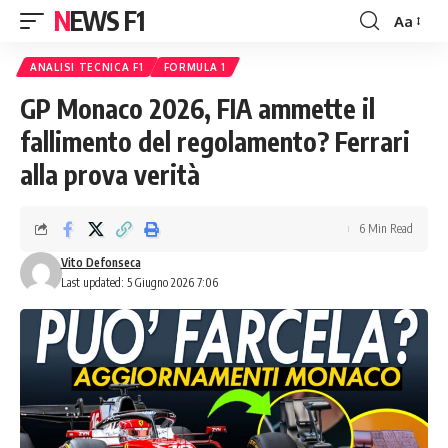
NEWS F1
Aa
Font
Resizer
ANALISI TECNICA F1
FORMULA 1
GP Monaco 2026, FIA ammette il
fallimento del regolamento? Ferrari
alla prova verità
6 Min Read
Vito Defonseca
Last updated: 5 Giugno 2026 7:06