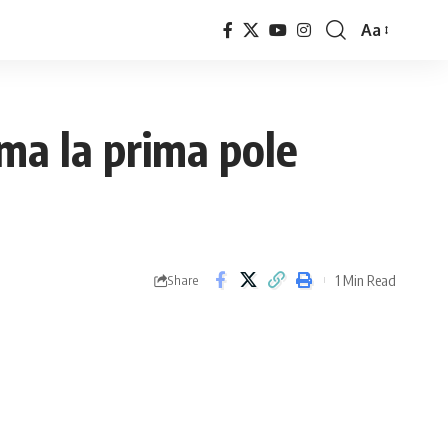
Aa
Font
Resizer
rma la prima pole
1 Min Read
Share