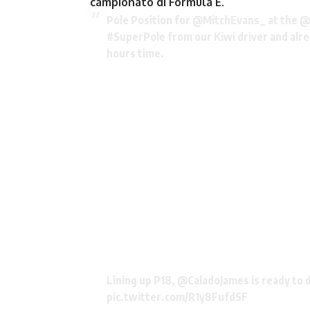
campionato di Formula E
.
Pole Position for
@MitchEvans_
at the
@
#SuperPole
from our Kiwi driver and alrea
hours time.
Lining up P18, @CaladoJames is ready to d
pic.twitter.com/R1y8FufdSF