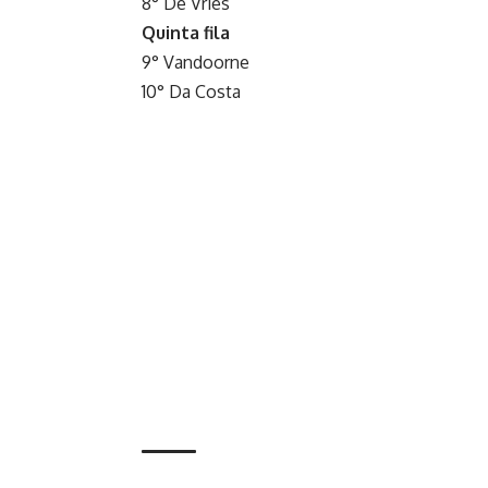
8° De Vries
Quinta fila
9° Vandoorne
10° Da Costa