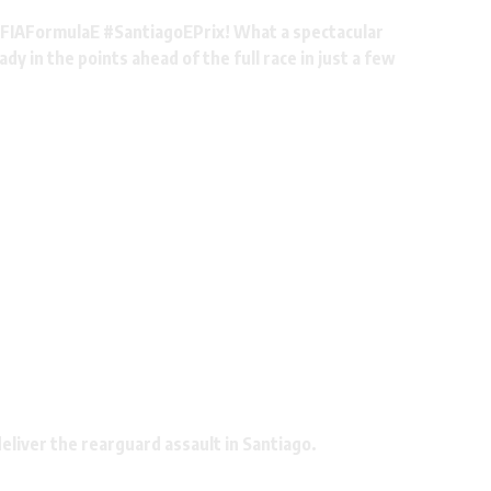
FIAFormulaE
#SantiagoEPrix
! What a spectacular
dy in the points ahead of the full race in just a few
eliver the rearguard assault in Santiago.