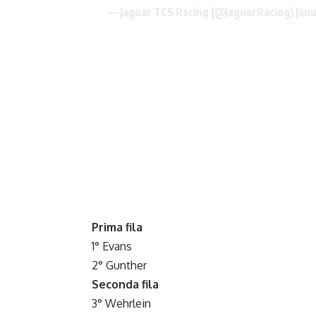
— Jaguar TCS Racing (@JaguarRacing)
Jan
Prima fila
1° Evans
2° Gunther
Seconda fila
3° Wehrlein