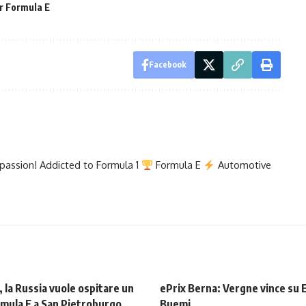
r Formula E
Facebook
e passion! Addicted to Formula 1
Formula E
Automotive
, la Russia vuole ospitare un
ePrix Berna: Vergne vince su 
rmula E a San Pietroburgo
Buemi