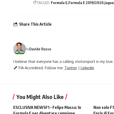
TAGGED:
Formula E
Formula E 2019/2020
Jagua
Share This Article
Davide Russo
By
I believe that everyone has a calling, motorsport is my tru
FIA Accredited. Follow me:
Twitter
|
Linkedin
You Might Also Like
ESCLUSIVA NEWSF1 – Felipe Massa: In
Non solo F1
Formula E per diventare campione
Eprix di Fo