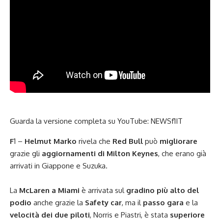
Guarda la versione completa su YouTube:
NEWSf1IT
F
1 –
Helmut Marko
rivela che
Red Bull
può
migliorare
grazie gli
aggiornamenti
di Milton Keynes
, che erano già
arrivati in Giappone e Suzuka.
La
McLaren a Miami
è arrivata sul
gradino più alto del
podio
anche grazie la
Safety car
, ma il
passo gara
e la
velocità dei due piloti
, Norris e Piastri, è stata
superiore