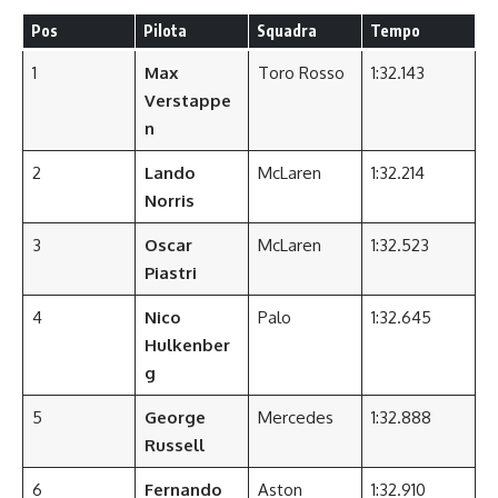
Pos
Pilota
Squadra
Tempo
1
Max
Toro Rosso
1:32.143
Verstappe
n
2
Lando
McLaren
1:32.214
Norris
3
Oscar
McLaren
1:32.523
Piastri
4
Nico
Palo
1:32.645
Hulkenber
g
5
George
Mercedes
1:32.888
Russell
6
Fernando
Aston
1:32.910