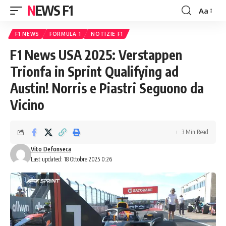
NEWS F1
Aa
Font
Resizer
F1 NEWS
FORMULA 1
NOTIZIE F1
F1 News USA 2025: Verstappen
Trionfa in Sprint Qualifying ad
Austin! Norris e Piastri Seguono da
Vicino
3 Min Read
Vito Defonseca
Last updated: 18 Ottobre 2025 0:26