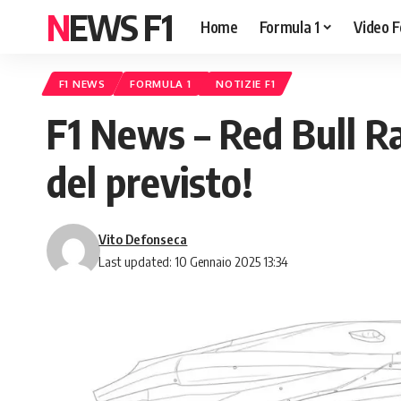
NEWS F1
Home
Formula 1
Video F
F1 NEWS
FORMULA 1
NOTIZIE F1
F1 News – Red Bull Ra
del previsto!
Vito Defonseca
Last updated: 10 Gennaio 2025 13:34