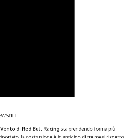
WSf1IT
l Vento
di Red Bull Racing
sta prendendo forma più
ortato, la costruzione è in anticipo di tre mesi rispetto