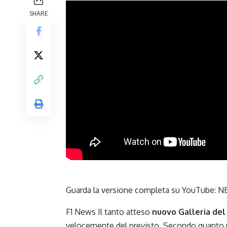
SHARE
Guarda la versione completa su YouTube:
NE
F1 News Il tanto atteso
nuovo
Galleria de
velocemente del previsto. Secondo quanto rip