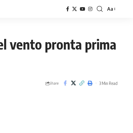
Aa
Font
Resizer
del vento pronta prima
3 Min Read
Share