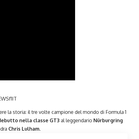
WSf1IT
ere la storia: il tre volte campione del mondo di
Formula 1
 debutto nella classe GT3
al leggendario
Nürburgring
adra
Chris Lulham
.