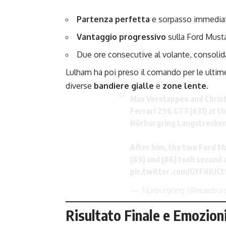
Partenza perfetta
e sorpasso immediato
Vantaggio progressivo
sulla Ford Musta
Due ore consecutive al volante, consolid
Lulham ha poi preso il comando per le ultim
diverse
bandiere gialle
e
zone lente
.
Max Verstappen and Christo
Ferrari 296 GT3 (#31) at 
Nürburgring Langstrecken
After him, the two Ford 
(#9) and (#6) took second a
pic.twitter.com/GYFRIUCt
— Nürburgring (@nuerbur
Risultato Finale e Emozion