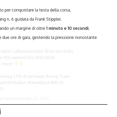
 per conquistare la testa della corsa.
ng n. 6 guidata da Frank Stippler.
ando un margine di oltre
1 minuto e 10 secondi
.
e due ore di gara, gestendo la pressione nonostante
pher Lulham win their first race in the
the 9th round of the 2025 ADAC
-Serie!
Mustang GT3s from Haupt Racing Team
nd third place.
#HeartRace
#NLS9
fS
gring)
September 27, 2025
i