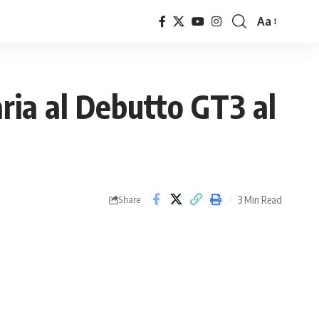
Aa
Font
Resizer
ria al Debutto GT3 al
3 Min Read
Share