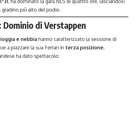
n°31
, ha dominato la gara NLS di quattro ore, lasciandosi
l gradino più alto del podio.
ia: Dominio di Verstappen
ioggia e nebbia
hanno caratterizzato la sessione di
e a piazzare la sua Ferrari in
terza posizione
.
landese ha dato spettacolo: