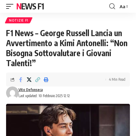
NEWS F1
Aa
Font
Resizer
NOTIZIE F1
F1 News – George Russell Lancia un
Avvertimento a Kimi Antonelli: “Non
Bisogna Sottovalutare i Giovani
Talenti!”
4 Min Read
Vito Defonseca
Last updated: 10 Febbraio 2025 12:12