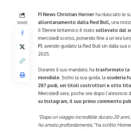
F1 News Christian Horner
ha rilasciato le 
allontanamento dalla Red Bull,
una notiz
SHARE
Il 51enne britannico è stato
sollevato dal s
mercoledì scorso, ponendo fine a un’era lung
F1
, avendo guidato la Red Bull sin dalla sua 
2025.
Durante il suo mandato, ha
trasformato la 
mondiale.
Sotto la sua guida, la
scuderia ha
287 podi, sei titoli costruttori e otto titol
Mercoledì sera, poche ore dopo l’annuncio 
su Instagram, il suo primo commento pubb
“Dopo un viaggio incredibile durato 20 anni,
ho amato profondamente,”
ha scritto Horner