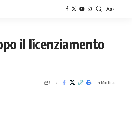
Aa
Font
Resizer
opo il licenziamento
4 Min Read
Share