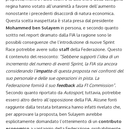
regina hanno votato all’unanimità a favore dell’aumento
nonostante i precedenti disaccordi di natura economica.
Questa scelta inaspettata è stata presa dal presidente
Mohammed ben Sulayem
in persona, e secondo quanto
scritto nel
report
diramato dalla FIA la ragione sono le
possibili conseguenze che l’introduzione di nuove Sprint
Race potrebbe avere sullo
staff
della Federazione. Questo
il contenuto del resoconto:
“Sebbene supporti l’idea di un
incremento del numero di eventi Sprint, la FIA sta ancora
considerando l’
impatto
di questa proposta nei confronti del
suo personale e delle sue operazioni in pista. La
Federazione fornirà il suo
feedback
alla F1 Commission”.
Secondo quanto riportato da
Autosport
, tuttavia, potrebbe
esserci altro dietro all’opposizione della FIA. Alcune fonti
raggiunte dalla testata britannica hanno infatti rivelato che,
per approvare la proposta, ben Sulayem avrebbe
esplicitamente domandato l’ottenimento di un
contributo
economico
a vantaggio della Federazione, probabilmente