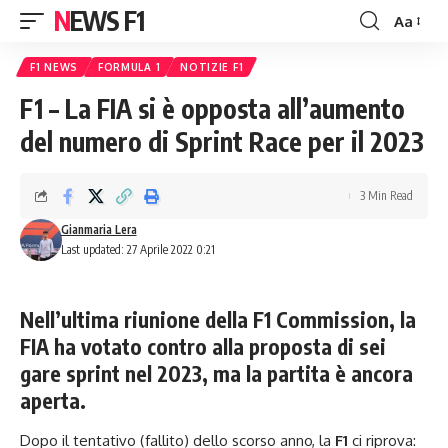
NEWS F1
Aa
Font
Resizer
F1 NEWS
FORMULA 1
NOTIZIE F1
F1 – La FIA si è opposta all’aumento
del numero di Sprint Race per il 2023
3 Min Read
Gianmaria Lera
Last updated: 27 Aprile 2022 0:21
Nell’ultima riunione della F1 Commission, la
FIA ha votato contro alla proposta di sei
gare sprint nel 2023, ma la partita è ancora
aperta.
Dopo il tentativo (fallito) dello scorso anno, la
F1
ci riprova: