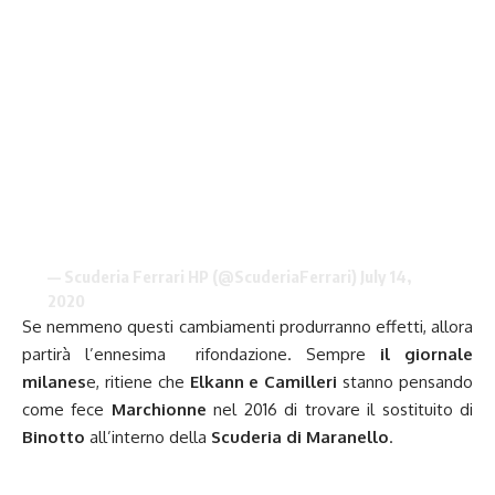
— Scuderia Ferrari HP (@ScuderiaFerrari)
July 14,
2020
Se nemmeno questi cambiamenti produrranno effetti, allora
partirà l’ennesima rifondazione. Sempre
il giornale
milanes
e, ritiene che
Elkann e
Camilleri
stanno pensando
come fece
Marchionne
nel 2016 di trovare il sostituito di
Binotto
all’interno della
Scuderia di Maranello
.