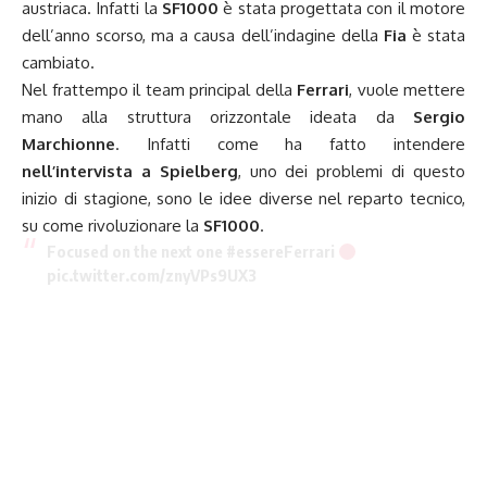
austriaca. Infatti la
SF1000
è stata progettata con il motore
dell’anno scorso, ma a causa dell’indagine della
Fia
è stata
cambiato.
Nel frattempo il team principal della
Ferrari
, vuole mettere
mano alla struttura orizzontale ideata da
Sergio
Marchionne
. Infatti come ha fatto intendere
nell’intervista a Spielberg
, uno dei problemi di questo
inizio di stagione, sono le idee diverse nel reparto tecnico,
su come rivoluzionare la
SF1000
.
Focused on the next one
#essereFerrari
pic.twitter.com/znyVPs9UX3