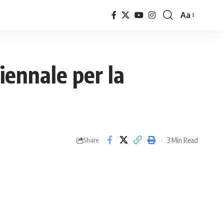
Aa
Font
Resizer
iennale per la
3 Min Read
Share