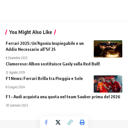
You Might Also Like
Ferrari 2025: Un’Agonia Inspiegabile e un
Addio Necessario all’SF25
8 Dicembre 2025
Clamoroso: Albon sostituisce Gasly sulla Red Bull!
12 Agosto 2019
F1 News: Ferrari Brilla tra Pioggia e Sole
8 Giugno 2024
F1 – Audi acquista una quota nel team Sauber prima del 2026
30 Gennaio 2023