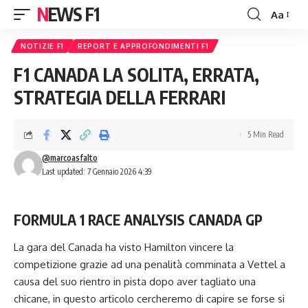
NEWS F1
Aa
Font
Resizer
NOTIZIE F1
REPORT E APPROFONDIMENTI F1
F1 CANADA LA SOLITA, ERRATA,
STRATEGIA DELLA FERRARI
5 Min Read
@marcoasfalto
Last updated: 7 Gennaio 2026 4:39
FORMULA 1 RACE ANALYSIS CANADA GP
La gara del Canada ha visto Hamilton vincere la
competizione grazie ad una penalità comminata a Vettel a
causa del suo rientro in pista dopo aver tagliato una
chicane, in questo articolo cercheremo di capire se forse si