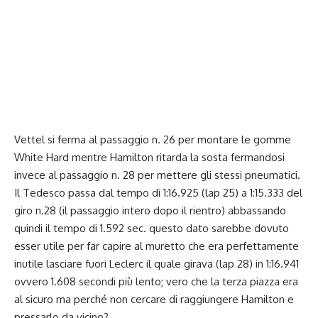
Vettel si ferma al passaggio n. 26 per montare le gomme
White Hard mentre Hamilton ritarda la sosta fermandosi
invece al passaggio n. 28 per mettere gli stessi pneumatici.
Il Tedesco passa dal tempo di 1:16.925 (lap 25) a 1:15.333 del
giro n.28 (il passaggio intero dopo il rientro) abbassando
quindi il tempo di 1.592 sec. questo dato sarebbe dovuto
esser utile per far capire al muretto che era perfettamente
inutile lasciare fuori Leclerc il quale girava (lap 28) in 1:16.941
ovvero 1.608 secondi più lento; vero che la terza piazza era
al sicuro ma perché non cercare di raggiungere Hamilton e
pressarlo da vicino?