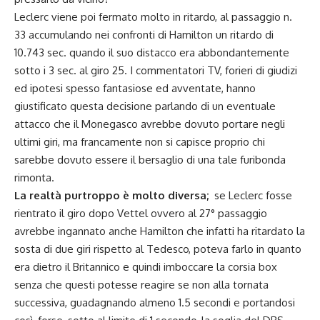
Leclerc viene poi fermato molto in ritardo, al passaggio n.
33 accumulando nei confronti di Hamilton un ritardo di
10.743 sec. quando il suo distacco era abbondantemente
sotto i 3 sec. al giro 25. I commentatori TV, forieri di giudizi
ed ipotesi spesso fantasiose ed avventate, hanno
giustificato questa decisione parlando di un eventuale
attacco che il Monegasco avrebbe dovuto portare negli
ultimi giri, ma francamente non si capisce proprio chi
sarebbe dovuto essere il bersaglio di una tale furibonda
rimonta.
La realtà purtroppo è molto diversa;
se Leclerc fosse
rientrato il giro dopo Vettel ovvero al 27° passaggio
avrebbe ingannato anche Hamilton che infatti ha ritardato la
sosta di due giri rispetto al Tedesco, poteva farlo in quanto
era dietro il Britannico e quindi imboccare la corsia box
senza che questi potesse reagire se non alla tornata
successiva, guadagnando almeno 1.5 secondi e portandosi