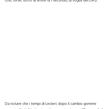
così, forse, sotto al limite di 1 secondo, la soglia del DRS.
Da notare che i tempi di Leclerc dopo il cambio gomme