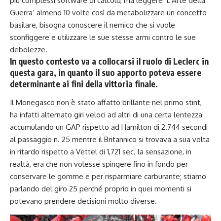
più complessi software di calcolo, ma leggere ‘L’Arte della
Guerra’ almeno 10 volte così da metabolizzare un concetto
basilare, bisogna conoscere il nemico che si vuole
sconfiggere e utilizzare le sue stesse armi contro le sue
debolezze.
In questo contesto va a collocarsi il ruolo di Leclerc in
questa gara, in quanto il suo apporto poteva essere
determinante ai fini della vittoria finale.
Il Monegasco non è stato affatto brillante nel primo stint,
ha infatti alternato giri veloci ad altri di una certa lentezza
accumulando un GAP rispetto ad Hamilton di 2.744 secondi
al passaggio n. 25 mentre il Britannico si trovava a sua volta
in ritardo rispetto a Vettel di 1,721 sec. la sensazione, in
realtà, era che non volesse spingere fino in fondo per
conservare le gomme e per risparmiare carburante; stiamo
parlando del giro 25 perché proprio in quei momenti si
potevano prendere decisioni molto diverse.