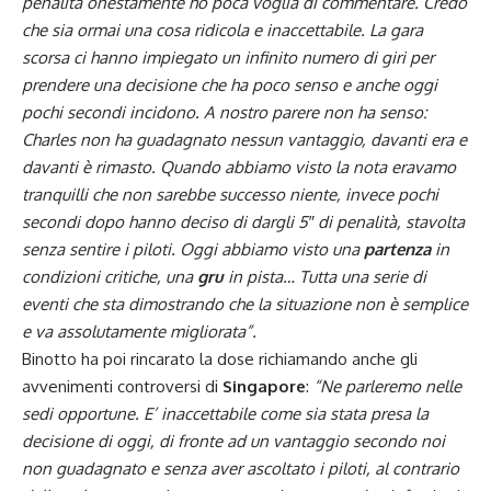
penalità onestamente ho poca voglia di commentare. Credo
che sia ormai una cosa ridicola e inaccettabile. La gara
scorsa ci hanno impiegato un infinito numero di giri per
prendere una decisione che ha poco senso e anche oggi
pochi secondi incidono. A nostro parere non ha senso:
Charles non ha guadagnato nessun vantaggio, davanti era e
davanti è rimasto. Quando abbiamo visto la nota eravamo
tranquilli che non sarebbe successo niente, invece pochi
secondi dopo hanno deciso di dargli 5″ di penalità, stavolta
senza sentire i piloti. Oggi abbiamo visto una
partenza
in
condizioni critiche, una
gru
in pista… Tutta una serie di
eventi che sta dimostrando che la situazione non è semplice
e va assolutamente migliorata”.
Binotto ha poi rincarato la dose richiamando anche gli
avvenimenti controversi di
Singapore
:
“Ne parleremo nelle
sedi opportune. E’ inaccettabile come sia stata presa la
decisione di oggi, di fronte ad un vantaggio secondo noi
non guadagnato e senza aver ascoltato i piloti, al contrario