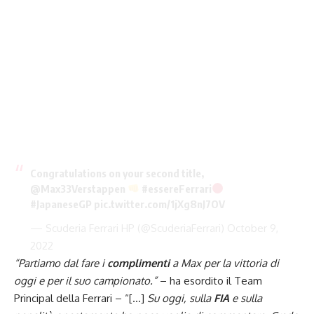
Congratulations on your second title,
@Max33Verstappen
#essereFerrari
#JapaneseGP
pic.twitter.com/1jXg8nJ7OV
— Scuderia Ferrari HP (@ScuderiaFerrari)
October 9,
2022
“Partiamo dal fare i
complimenti
a Max per la vittoria di
oggi e per il suo campionato.”
– ha esordito il
Team
Principal della Ferrari
– “[…]
Su oggi, sulla
FIA
e sulla