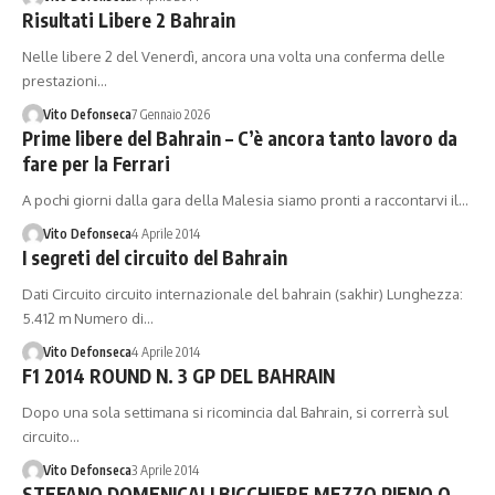
Risultati Libere 2 Bahrain
Nelle libere 2 del Venerdì, ancora una volta una conferma delle
prestazioni…
Vito Defonseca
7 Gennaio 2026
Prime libere del Bahrain – C’è ancora tanto lavoro da
fare per la Ferrari
A pochi giorni dalla gara della Malesia siamo pronti a raccontarvi il…
Vito Defonseca
4 Aprile 2014
I segreti del circuito del Bahrain
Dati Circuito circuito internazionale del bahrain (sakhir) Lunghezza:
5.412 m Numero di…
Vito Defonseca
4 Aprile 2014
F1 2014 ROUND N. 3 GP DEL BAHRAIN
Dopo una sola settimana si ricomincia dal Bahrain, si correrrà sul
circuito…
Vito Defonseca
3 Aprile 2014
STEFANO DOMENICALI BICCHIERE MEZZO PIENO O