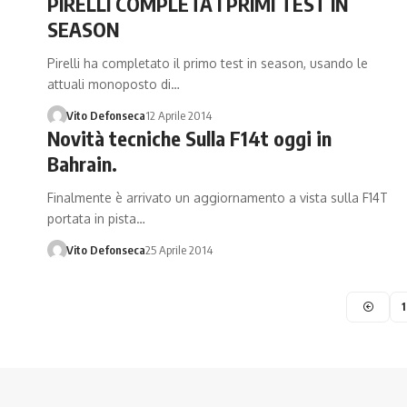
PIRELLI COMPLETA I PRIMI TEST IN
SEASON
Pirelli ha completato il primo test in season, usando le
attuali monoposto di…
Vito Defonseca
12 Aprile 2014
Novità tecniche Sulla F14t oggi in
Bahrain.
Finalmente è arrivato un aggiornamento a vista sulla F14T
portata in pista…
Vito Defonseca
25 Aprile 2014
1