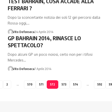
TEST BAHRAIN, COSA ACCADE ALLA
FERRARI ?
Dopo la sconcertante notizia dei soli 12 giri percorsi dalla
Rossa oggi,…
Vito Defonseca
24 Aprile 2014
GP BAHRAIN 2014, RINASCE LO
SPETTACOLO?
Dopo alcuni GP un poco noiosi, certo non per i tifosi
Mercedes…
Vito Defonseca
7 Aprile 2014
2
…
570
571
572
573
574
…
592
59