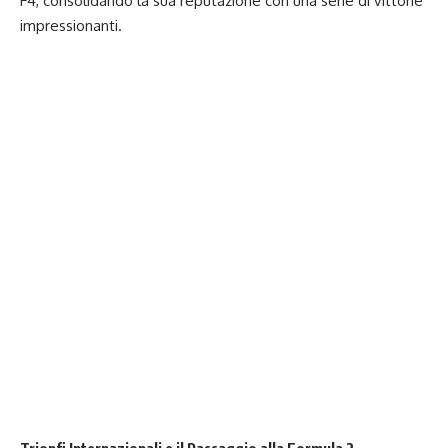
F4, consolidando la sua reputazione con una serie di vittorie
impressionanti.
Trionfi Internazionali e il Passaggio alla Formula 2