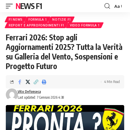
NEWS F1
Aa
Font
Resizer
F1 NEWS
FORMULA 1
NOTIZIE F1
REPORT E APPROFONDIMENTI F1
VIDEO FORMULA 1
Ferrari 2026: Stop agli
Aggiornamenti 2025? Tutta la Verità
su Galleria del Vento, Sospensioni e
Progetto Futuro
4 Min Read
Vito Defonseca
Last updated: 7 Gennaio 2026 4:38