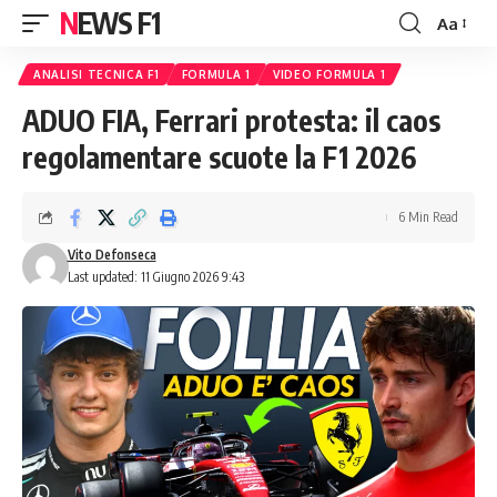
NEWS F1
Aa
Font
Resizer
ANALISI TECNICA F1
FORMULA 1
VIDEO FORMULA 1
ADUO FIA, Ferrari protesta: il caos
regolamentare scuote la F1 2026
6 Min Read
Vito Defonseca
Last updated: 11 Giugno 2026 9:43