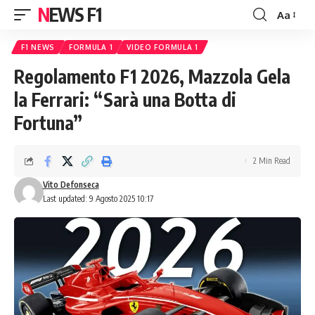
NEWS F1
Aa
Font
Resizer
F1 NEWS
FORMULA 1
VIDEO FORMULA 1
Regolamento F1 2026, Mazzola Gela
la Ferrari: “Sarà una Botta di
Fortuna”
2 Min Read
Vito Defonseca
Last updated: 9 Agosto 2025 10:17