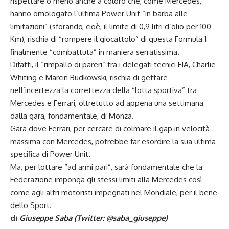
rispettare o meno anche a coloro che, come Mercedes,
hanno omologato l’ultima Power Unit “in barba alle
limitazioni” (sforando, cioè, il limite di 0,9 litri d’olio per 100
Km), rischia di “rompere il giocattolo” di questa Formula 1
finalmente “combattuta” in maniera serratissima.
Difatti, il “rimpallo di pareri” tra i delegati tecnici FIA, Charlie
Whiting e Marcin Budkowski, rischia di gettare
nell’incertezza la correttezza della “lotta sportiva” tra
Mercedes e Ferrari, oltretutto ad appena una settimana
dalla gara, fondamentale, di Monza.
Gara dove Ferrari, per cercare di colmare il gap in velocità
massima con Mercedes, potrebbe far esordire la sua ultima
specifica di Power Unit.
Ma, per lottare “ad armi pari”, sarà fondamentale che la
Federazione imponga gli stessi limiti alla Mercedes così
come agli altri motoristi impegnati nel Mondiale, per il bene
dello Sport.
di
Giuseppe Saba (Twitter:
@saba_giuseppe
)