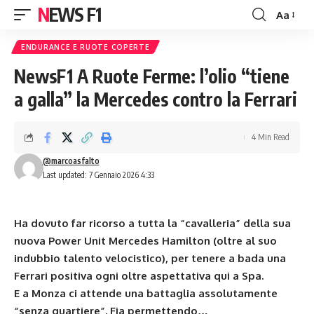
NEWS F1
Aa
Font
Resizer
ENDURANCE E RUOTE COPERTE
NewsF1 A Ruote Ferme: l’olio “tiene
a galla” la Mercedes contro la Ferrari
4 Min Read
@marcoasfalto
Last updated: 7 Gennaio 2026 4:33
Ha dovuto far ricorso a tutta la “cavalleria” della sua
nuova Power Unit Mercedes Hamilton (oltre al suo
indubbio talento velocistico), per tenere a bada una
Ferrari positiva ogni oltre aspettativa qui a Spa.
E a Monza ci attende una battaglia assolutamente
“senza quartiere”. Fia permettendo…