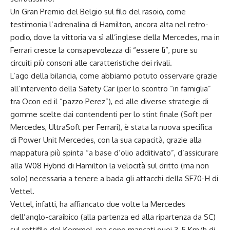
Un Gran Premio del Belgio sul filo del rasoio, come
testimonia l’adrenalina di Hamilton, ancora alta nel retro-
podio, dove la vittoria va sì all’inglese della Mercedes, ma in
Ferrari cresce la consapevolezza di “essere lì”, pure su
circuiti più consoni alle caratteristiche dei rivali.
L’ago della bilancia, come abbiamo potuto osservare grazie
all’intervento della Safety Car (per lo scontro “in famiglia”
tra Ocon ed il “pazzo Perez”), ed alle diverse strategie di
gomme scelte dai contendenti per lo stint finale (Soft per
Mercedes, UltraSoft per Ferrari), è stata la nuova specifica
di Power Unit Mercedes, con la sua capacità, grazie alla
mappatura più spinta “a base d’olio additivato”, d’assicurare
alla W08 Hybrid di Hamilton la velocità sul dritto (ma non
solo) necessaria a tenere a bada gli attacchi della SF70-H di
Vettel.
Vettel, infatti, ha affiancato due volte la Mercedes
dell’anglo-caraibico (alla partenza ed alla ripartenza da SC)
sul rettifilo del Kemmel, ma sono mancati quei 3-5 Km/h di