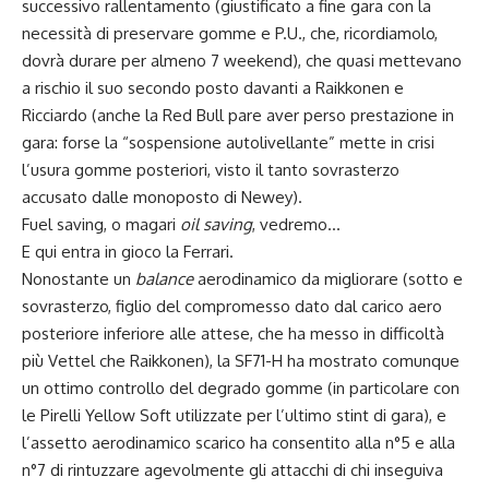
successivo rallentamento (giustificato a fine gara con la
necessità di preservare gomme e P.U., che, ricordiamolo,
dovrà durare per almeno 7 weekend), che quasi mettevano
a rischio il suo secondo posto davanti a Raikkonen e
Ricciardo (anche la Red Bull pare aver perso prestazione in
gara: forse la “sospensione autolivellante” mette in crisi
l’usura gomme posteriori, visto il tanto sovrasterzo
accusato dalle monoposto di Newey).
Fuel saving, o magari
oil saving
, vedremo…
E qui entra in gioco la Ferrari.
Nonostante un
balance
aerodinamico da migliorare (sotto e
sovrasterzo, figlio del compromesso dato dal carico aero
posteriore inferiore alle attese, che ha messo in difficoltà
più Vettel che Raikkonen), la SF71-H ha mostrato comunque
un ottimo controllo del degrado gomme (in particolare con
le Pirelli Yellow Soft utilizzate per l’ultimo stint di gara), e
l’assetto aerodinamico scarico ha consentito alla n°5 e alla
n°7 di rintuzzare agevolmente gli attacchi di chi inseguiva