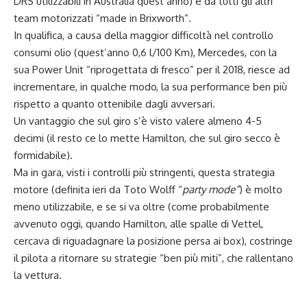
DRS utilizzabili in Australia quest’anno) e da tutti gli altri
team motorizzati “made in Brixworth”.
In qualifica, a causa della maggior difficoltà nel controllo
consumi olio (quest’anno 0,6 l/100 Km), Mercedes, con la
sua Power Unit “riprogettata di fresco” per il 2018, riesce ad
incrementare, in qualche modo, la sua performance ben più
rispetto a quanto ottenibile dagli avversari.
Un vantaggio che sul giro s’è visto valere almeno 4-5
decimi (il resto ce lo mette Hamilton, che sul giro secco è
formidabile).
Ma in gara, visti i controlli più stringenti, questa strategia
motore (definita ieri da Toto Wolff “
party mode”
) è molto
meno utilizzabile, e se si va oltre (come probabilmente
avvenuto oggi, quando Hamilton, alle spalle di Vettel,
cercava di riguadagnare la posizione persa ai box), costringe
il pilota a ritornare su strategie “ben più miti”, che rallentano
la vettura.