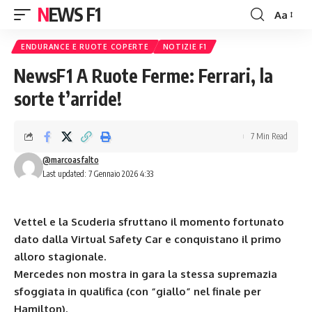
NEWS F1
Aa
Font
Resizer
ENDURANCE E RUOTE COPERTE
NOTIZIE F1
NewsF1 A Ruote Ferme: Ferrari, la
sorte t’arride!
7 Min Read
@marcoasfalto
Last updated: 7 Gennaio 2026 4:33
Vettel e la Scuderia sfruttano il momento fortunato
dato dalla Virtual Safety Car e conquistano il primo
alloro stagionale.
Mercedes non mostra in gara la stessa supremazia
sfoggiata in qualifica (con “giallo” nel finale per
Hamilton).