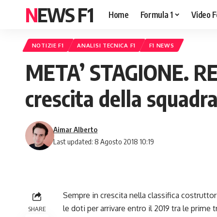
NEWS F1
Home
Formula 1
Video F
NOTIZIE F1
ANALISI TECNICA F1
F1 NEWS
META’ STAGIONE. RENA
crescita della squadra
Aimar Alberto
Last updated: 8 Agosto 2018 10:19
Sempre in crescita nella classifica costruttor
le doti per arrivare entro il 2019 tra le prime 
SHARE