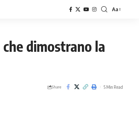
Aa
Font
Resizer
 che dimostrano la
5 Min Read
Share