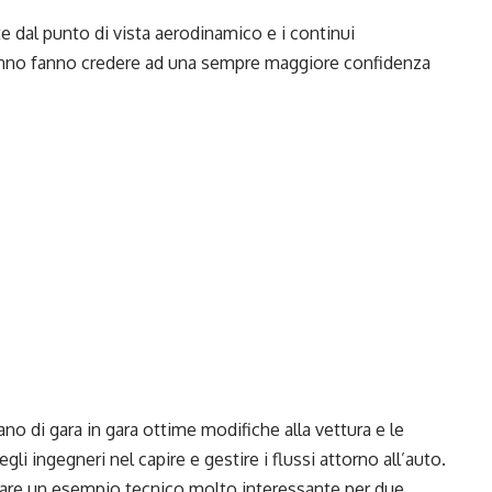
e dal punto di vista aerodinamico e i continui
anno fanno credere ad una sempre maggiore confidenza
ano di gara in gara ottime modifiche alla vettura e le
i ingegneri nel capire e gestire i flussi attorno all’auto.
tare un esempio tecnico molto interessante per due