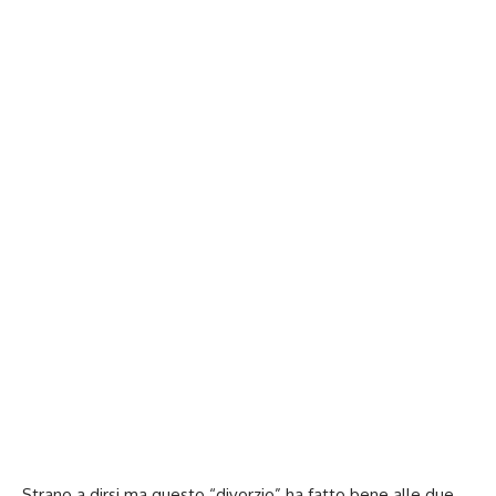
Strano a dirsi ma questo “divorzio” ha fatto bene alle due