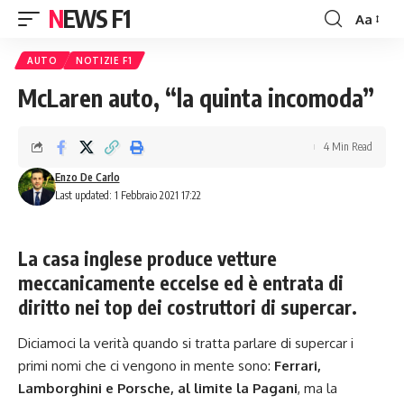
NEWS F1
Aa
Font
Resizer
AUTO
NOTIZIE F1
McLaren auto, “la quinta incomoda”
4 Min Read
Enzo De Carlo
Last updated: 1 Febbraio 2021 17:22
La casa inglese produce vetture
meccanicamente eccelse ed è entrata di
diritto nei top dei costruttori di supercar.
Diciamoci la verità quando si tratta parlare di supercar i
primi nomi che ci vengono in mente sono:
Ferrari,
Lamborghini e Porsche, al limite la Pagani
, ma la