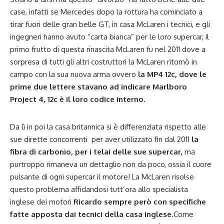
case, infatti se Mercedes dopo la rottura ha cominciato a
tirar fuori delle gran belle GT, in casa McLaren i tecnici, e gli
ingegneri hanno avuto “carta bianca” per le loro supercar, il
primo frutto di questa rinascita McLaren fu nel 2011 dove a
sorpresa di tutti gli altri costruttori la McLaren ritornò in
campo con la sua nuova arma ovvero
la MP4 12c, dove le
prime due lettere stavano ad indicare Marlboro
Project 4, 12c è il loro codice interno.
Da lì in poi la casa britannica si è differenziata rispetto alle
sue dirette concorrenti per aver utilizzato fin dal 2011
la
fibra di carbonio, per i telai delle sue supercar,
ma
purtroppo rimaneva un dettaglio non da poco, ossia il cuore
pulsante di ogni supercar il motore! La McLaren risolse
questo problema affidandosi tutt’ora allo specialista
inglese dei motori
Ricardo sempre però con specifiche
fatte apposta dai tecnici della casa inglese
.Come