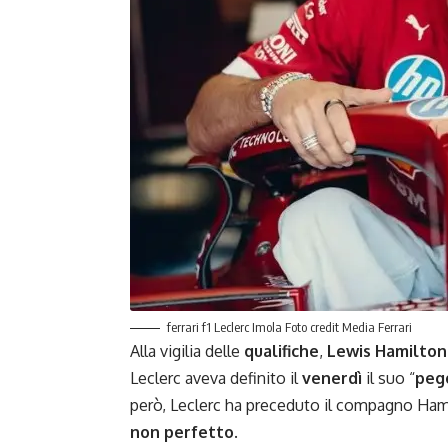
ferrari f1 Leclerc Imola Foto credit Media Ferrari
Alla vigilia delle
qualifiche
,
Lewis Hamilton
Leclerc aveva definito il
venerdì
il suo “
peg
però, Leclerc ha preceduto il compagno Ham
non perfetto
.