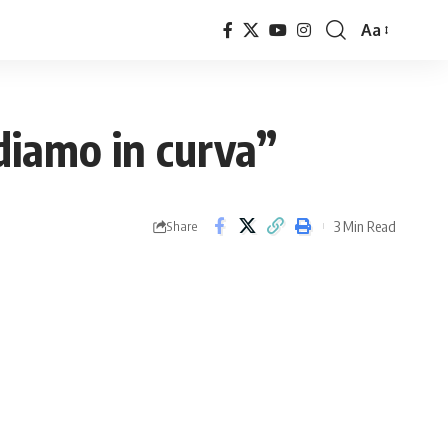
Aa
Font
Resizer
diamo in curva”
3 Min Read
Share