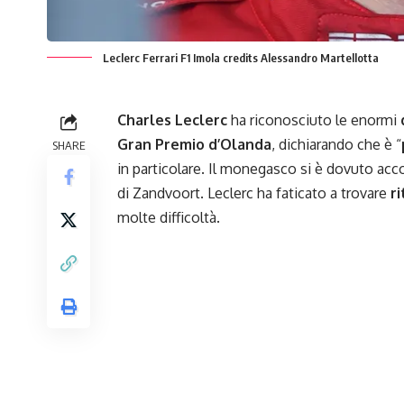
Leclerc Ferrari F1 Imola credits Alessandro Martellotta
Charles Leclerc
ha riconosciuto le enormi
Gran Premio d’Olanda
, dichiarando che è “
SHARE
in particolare. Il monegasco si è dovuto acc
di
Zandvoort
. Leclerc ha faticato a trovare
r
molte difficoltà.