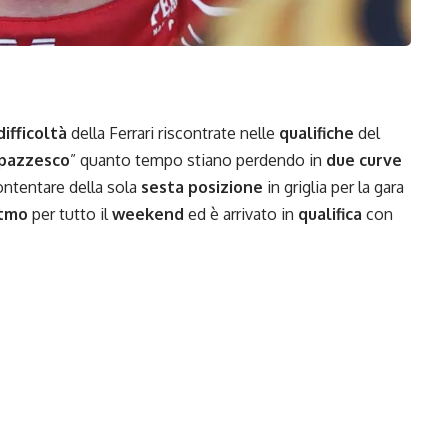
difficoltà
della
Ferrari
riscontrate nelle
qualifiche
del
pazzesco
” quanto tempo stiano perdendo in
due curve
ontentare della sola
sesta posizione
in griglia per la gara
itmo
per tutto il
weekend
ed è arrivato in
qualifica
con