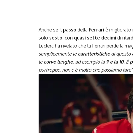
Anche se il
passo
della
Ferrari
è migliorato n
solo
sesto
, con
quasi sette decimi
di ritar
Leclerc ha rivelato che la Ferrari perde la m
semplicemente le
caratteristiche
di questo 
le
curve lunghe
, ad esempio la
9 e la 10
. È
p
purtroppo, non c’è molto che possiamo fare”